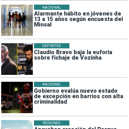
NACIONAL
Alarmante hábito en jóvenes de
13 a 15 años según encuesta del
Minsal
DEPORTES
Claudio Bravo baja la euforia
sobre fichaje de Vozinha
NACIONAL
Gobierno evalúa nuevo estado
de excepción en barrios con alta
criminalidad
REGIONES