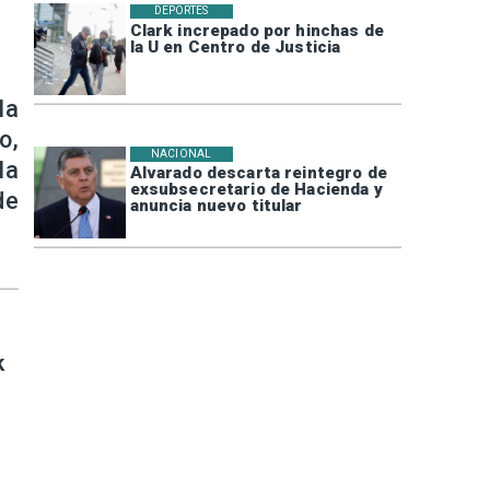
DEPORTES
Clark increpado por hinchas de
la U en Centro de Justicia
la
o,
NACIONAL
la
Alvarado descarta reintegro de
exsubsecretario de Hacienda y
de
anuncia nuevo titular
k