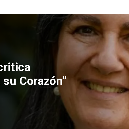
nes rechaza
lución de