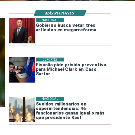
MÁS RECIENTES
NACIONAL
Gobierno busca vetar tres
artículos en megarreforma
DEPORTES
Fiscalía pide prisión preventiva
para Michael Clark en Caso
Sartor
NACIONAL
Sueldos millonarios en
superintendencias: 46
funcionarios ganan igual o más
que presidente Kast