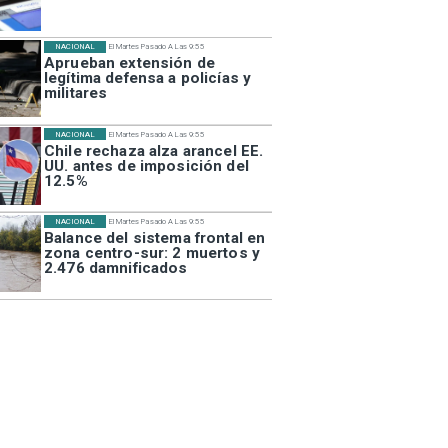
NACIONAL
El Martes Pasado A Las 9:55
Aprueban extensión de
legítima defensa a policías y
militares
NACIONAL
El Martes Pasado A Las 9:55
Chile rechaza alza arancel EE.
UU. antes de imposición del
12.5%
NACIONAL
El Martes Pasado A Las 9:55
Balance del sistema frontal en
zona centro-sur: 2 muertos y
2.476 damnificados