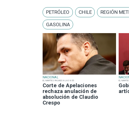
PETRÓLEO
CHILE
REGIÓN ME
GASOLINA
NACIONAL
NACIO
EL MARTES PASADO A LAS 9:55
EL MARTE
Corte de Apelaciones
Gob
rechaza anulación de
art
absolución de Claudio
Crespo