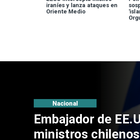
iraníes y lanza ataques en
sos
Oriente Medio
'isl
Orgu
Internacional
Milei prohíbe ingr
extranjeros con m