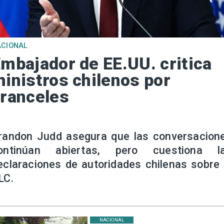
ACIONAL
mbajador de EE.UU. critica
inistros chilenos por
ranceles
randon Judd asegura que las conversacion
ontinúan abiertas, pero cuestiona l
eclaraciones de autoridades chilenas sobre 
LC.
NACIONAL