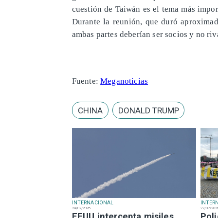
cuestión de Taiwán es el tema más impor
Durante la reunión, que duró aproximad
ambas partes deberían ser socios y no riva
Fuente:
Meganoticias
CHINA
DONALD TRUMP
INTERNACIONAL
INTER
29/07/2026
27/07/202
EEUU intercepta misiles
Pol