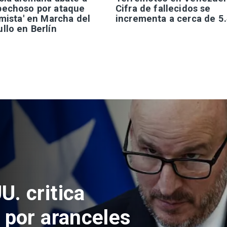
pechoso por ataque
Cifra de fallecidos se
amista' en Marcha del
incrementa a cerca de 5
llo en Berlín
eso de
ensajes de