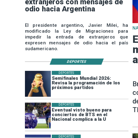
extranjeros con mensajes de
odio hacia Argentina
El presidente argentino, Javier Milei, ha
N
modificado la Ley de Migraciones para
E
impedir la entrada de extranjeros que
expresen mensajes de odio hacia el país
m
sudamericano.
a
DEPORTES
DEPORTES
Semifinales Mundial 2026:
Revisa la programación de los
B
próximos partidos
c
d
DEPORTES
T
Eventual visto bueno para
conciertos de BTS en el
Nacional complica a la U
DEPORTES