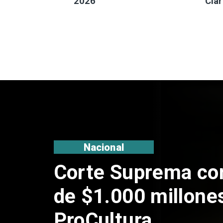
2026
Clar
Nacional
Codelco suspende
de Andes Norte en
por riesgos sísmi