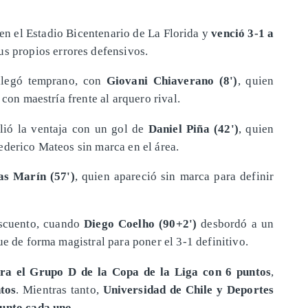
 en el Estadio Bicentenario de La Florida y
venció 3-1 a
sus propios errores defensivos.
 llegó temprano, con
Giovani Chiaverano (8')
, quien
 con maestría frente al arquero rival.
lió la ventaja con un gol de
Daniel Piña (42')
, quien
ederico Mateos sin marca en el área.
as Marín (57')
, quien apareció sin marca para definir
escuento, cuando
Diego Coelho (90+2')
desbordó a un
ue de forma magistral para poner el 3-1 definitivo.
era el Grupo D de la Copa de la Liga con 6 puntos
,
tos
. Mientras tanto,
Universidad de Chile y Deportes
punto cada uno
.