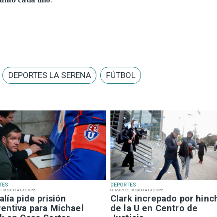
DEPORTES LA SERENA
FÚTBOL
TES
DEPORTES
S PASADO A LAS 9:55
EL MARTES PASADO A LAS 9:55
alía pide prisión
Clark increpado por hinc
ventiva para Michael
de la U en Centro de