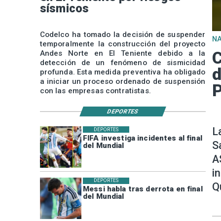
sísmicos
Codelco ha tomado la decisión de suspender
N
temporalmente la construcción del proyecto
C
Andes Norte en El Teniente debido a la
detección de un fenómeno de sismicidad
d
profunda. Esta medida preventiva ha obligado
a iniciar un proceso ordenado de suspensión
P
con las empresas contratistas.
DEPORTES
L
DEPORTES
FIFA investiga incidentes al final
S
del Mundial
A
i
DEPORTES
Q
Messi habla tras derrota en final
del Mundial