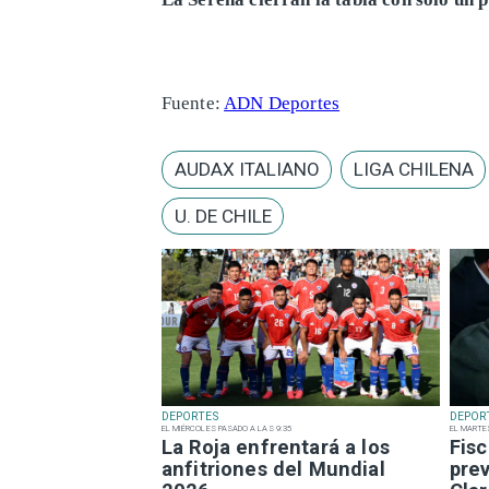
Fuente:
ADN Deportes
AUDAX ITALIANO
LIGA CHILENA
U. DE CHILE
DEPORTES
DEPOR
EL MIÉRCOLES PASADO A LAS 9:35
EL MARTE
La Roja enfrentará a los
Fisc
anfitriones del Mundial
pre