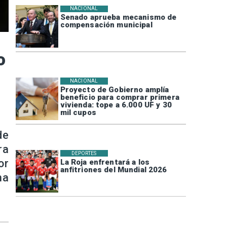
NACIONAL
Senado aprueba mecanismo de
compensación municipal
o
NACIONAL
Proyecto de Gobierno amplía
beneficio para comprar primera
vivienda: tope a 6.000 UF y 30
mil cupos
de
ra
DEPORTES
or
La Roja enfrentará a los
anfitriones del Mundial 2026
ma