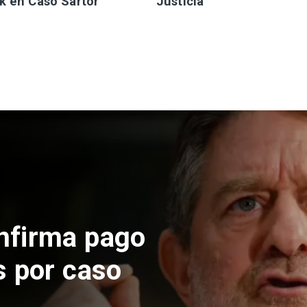
k en Caso Sartor
Justicia
 construcción
 El Teniente
cos