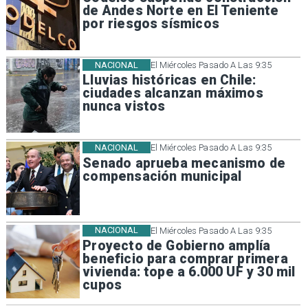
de Andes Norte en El Teniente
por riesgos sísmicos
NACIONAL
El Miércoles Pasado A Las 9:35
Lluvias históricas en Chile:
ciudades alcanzan máximos
nunca vistos
NACIONAL
El Miércoles Pasado A Las 9:35
Senado aprueba mecanismo de
compensación municipal
NACIONAL
El Miércoles Pasado A Las 9:35
Proyecto de Gobierno amplía
beneficio para comprar primera
vivienda: tope a 6.000 UF y 30 mil
cupos