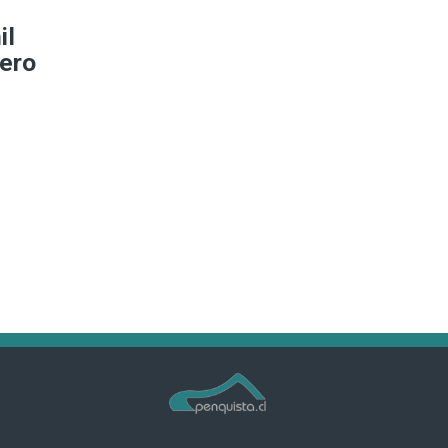
il
rero