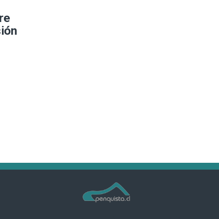
re
sión